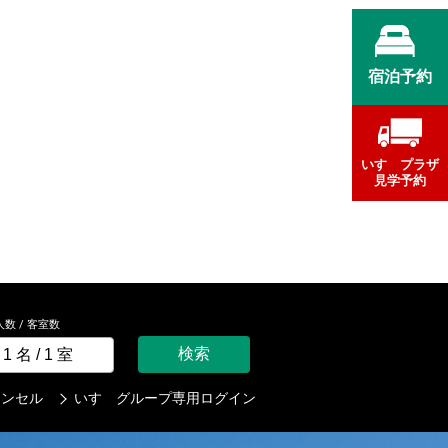
宿泊予約
いすゞプラザ
見学予約
人数 / 客室数
検索
ャンセル
いすゞグループ専用ログイン