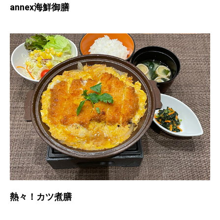
annex海鮮御膳
熱々！カツ煮膳